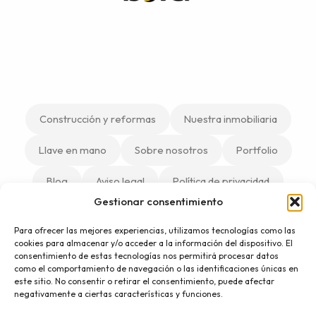
Construcción y reformas
Nuestra inmobiliaria
Llave en mano
Sobre nosotros
Portfolio
Blog
Aviso legal
Política de privacidad
Gestionar consentimiento
Política de cookies
Para ofrecer las mejores experiencias, utilizamos tecnologías como las
cookies para almacenar y/o acceder a la información del dispositivo. El
consentimiento de estas tecnologías nos permitirá procesar datos
como el comportamiento de navegación o las identificaciones únicas en
F
I
Reformas
este sitio. No consentir o retirar el consentimiento, puede afectar
integrales en
a
n
negativamente a ciertas características y funciones.
Córdoba |
c
s