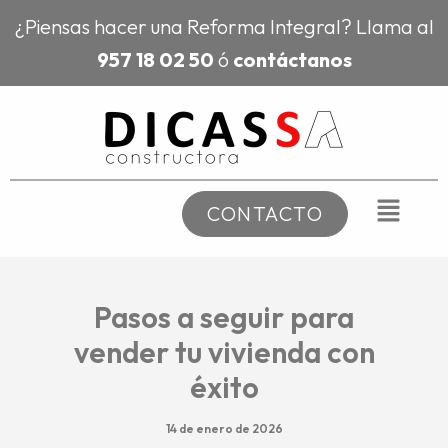
Ir
¿Piensas hacer una Reforma Integral? Llama al
al
957 18 02 50
ó
contáctanos
contenido
CONTACTO
Pasos a seguir para
vender tu vivienda con
éxito
14 de enero de 2026